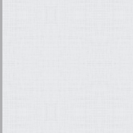
Auftragsübernahme und
Restaurierung
Vorgespräch und erste
Zustandes, bzw. der 
Sicherung abfallender,
Ort, sofern nötig
sachgerechte Verpacku
Transport in die Werkst
gründliche Untersuch
und des -umfanges; Ar