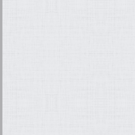
Transportes des Gemäld
Seidenpapier und Bläsch
großformatiges Leinwandb
zum Transport befestigt.