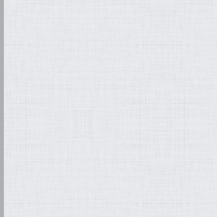
Kostenangebot für vor
und Restaurierungsm
Nachvollziehbarkeit de
/ Erläuterungen währe
Dokumentation (schrift
Wert des Gemäldes bz
Umfang der Restaurie
Sicherung und Transpo